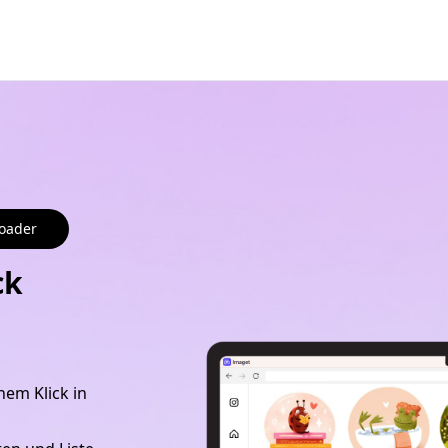
loader
ck
inem Klick in