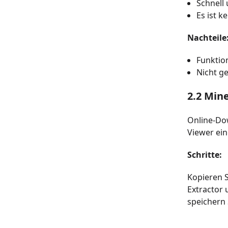
Schnell
Es ist k
Nachteile
Funktion
Nicht g
2.2 Min
Online-Dow
Viewer ein
Schritte:
Kopieren S
Extractor 
speichern 