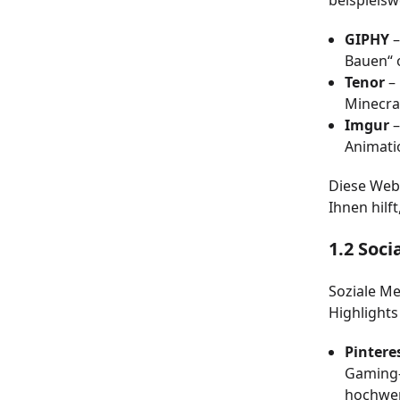
beispielsw
GIPHY
–
Bauen“ 
Tenor
– 
Minecraf
Imgur
–
Animati
Diese Webs
Ihnen hilf
1.2 Soc
Soziale Me
Highlights
Pintere
Gaming-
hochwe