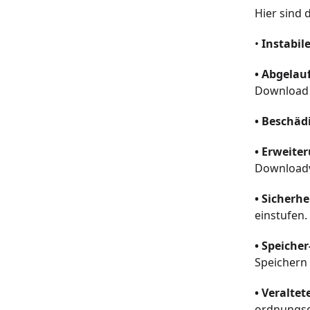
Hier sind 
•
Instabile
• Abgelau
Download 
• Beschäd
• Erweite
Downloadv
• Sicherhe
einstufen.
• Speiche
Speichern 
• Veralte
ordnungsg