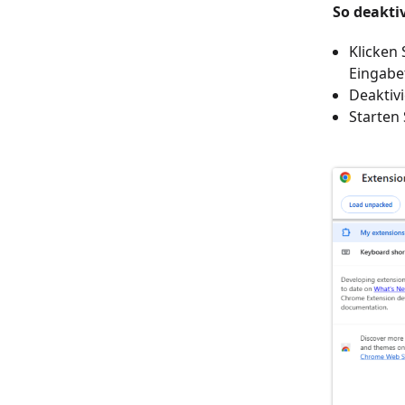
So deakti
Klicken 
Eingabet
Deaktiv
Starten